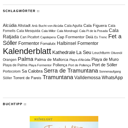
SCHLAGWÖRTER ::
Alcúdia
Cala Figuera
Altstadt
Cala Agulla
Cala
Artà
Bucht von Alcúdia
Cala
Fornells
Cala Mesquida
Cala Millor
Cala Mondragó
Cala Pi de la Posada
Fet a
Ratjada
Cap Formentor
Can Picafort
Deià
Capdepera
Es Trenc
Sóller
Formentor
Halbinsel Formentor
Fornalutx
Kalenderblatt
Kathedrale
La Seu
Leuchtturm
Olivenöl
Palma
Playa de Muro
Palma de Mallorca
Orangen
Playa d'Alcúdia
Port de Sóller
Playa de Palma
Pollença
Playa Formentor
Port de Pollença
Serra de Tramuntana
Sa Calobra
Portocolom
Sonnenaufgang
Tramuntana
Valldemossa
WhatsApp
Torrent de Pareis
Sòller
BUCHTIPP ::