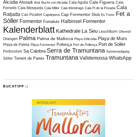
Alcúdia
Cala Figuera
Altstadt
Cala Agulla
Cala
Artà
Bucht von Alcúdia
Cala
Fornells
Cala Mesquida
Cala Millor
Cala Mondragó
Cala Pi de la Posada
Fet a
Ratjada
Cap Formentor
Can Picafort
Deià
Capdepera
Es Trenc
Sóller
Formentor
Halbinsel Formentor
Fornalutx
Kalenderblatt
Kathedrale
La Seu
Leuchtturm
Olivenöl
Palma
Playa de Muro
Palma de Mallorca
Orangen
Playa d'Alcúdia
Port de Sóller
Playa de Palma
Pollença
Playa Formentor
Port de Pollença
Serra de Tramuntana
Sa Calobra
Portocolom
Sonnenaufgang
Tramuntana
Valldemossa
WhatsApp
Torrent de Pareis
Sòller
BUCHTIPP ::