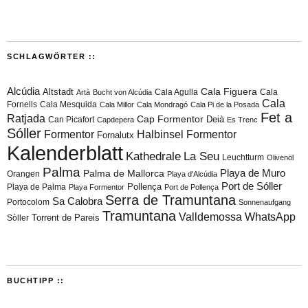
SCHLAGWÖRTER ::
Alcúdia
Cala Figuera
Altstadt
Cala Agulla
Cala
Artà
Bucht von Alcúdia
Cala
Fornells
Cala Mesquida
Cala Millor
Cala Mondragó
Cala Pi de la Posada
Fet a
Ratjada
Cap Formentor
Can Picafort
Deià
Capdepera
Es Trenc
Sóller
Formentor
Halbinsel Formentor
Fornalutx
Kalenderblatt
Kathedrale
La Seu
Leuchtturm
Olivenöl
Palma
Playa de Muro
Palma de Mallorca
Orangen
Playa d'Alcúdia
Port de Sóller
Playa de Palma
Pollença
Playa Formentor
Port de Pollença
Serra de Tramuntana
Sa Calobra
Portocolom
Sonnenaufgang
Tramuntana
Valldemossa
WhatsApp
Torrent de Pareis
Sòller
BUCHTIPP ::