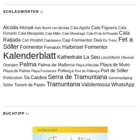
SCHLAGWÖRTER ::
Alcúdia
Cala Figuera
Altstadt
Cala Agulla
Cala
Artà
Bucht von Alcúdia
Cala
Fornells
Cala Mesquida
Cala Millor
Cala Mondragó
Cala Pi de la Posada
Fet a
Ratjada
Cap Formentor
Can Picafort
Deià
Capdepera
Es Trenc
Sóller
Formentor
Halbinsel Formentor
Fornalutx
Kalenderblatt
Kathedrale
La Seu
Leuchtturm
Olivenöl
Palma
Playa de Muro
Palma de Mallorca
Orangen
Playa d'Alcúdia
Port de Sóller
Playa de Palma
Pollença
Playa Formentor
Port de Pollença
Serra de Tramuntana
Sa Calobra
Portocolom
Sonnenaufgang
Tramuntana
Valldemossa
WhatsApp
Torrent de Pareis
Sòller
BUCHTIPP ::