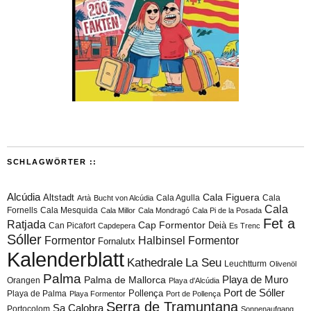
SCHLAGWÖRTER ::
Alcúdia
Cala Figuera
Altstadt
Cala Agulla
Cala
Artà
Bucht von Alcúdia
Cala
Fornells
Cala Mesquida
Cala Millor
Cala Mondragó
Cala Pi de la Posada
Fet a
Ratjada
Cap Formentor
Can Picafort
Deià
Capdepera
Es Trenc
Sóller
Formentor
Halbinsel Formentor
Fornalutx
Kalenderblatt
Kathedrale
La Seu
Leuchtturm
Olivenöl
Palma
Playa de Muro
Palma de Mallorca
Orangen
Playa d'Alcúdia
Port de Sóller
Playa de Palma
Pollença
Playa Formentor
Port de Pollença
Serra de Tramuntana
Sa Calobra
Portocolom
Sonnenaufgang