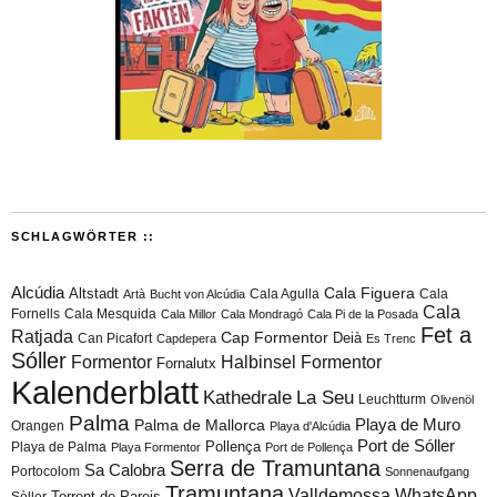
SCHLAGWÖRTER ::
Alcúdia
Cala Figuera
Altstadt
Cala Agulla
Cala
Artà
Bucht von Alcúdia
Cala
Fornells
Cala Mesquida
Cala Millor
Cala Mondragó
Cala Pi de la Posada
Fet a
Ratjada
Cap Formentor
Can Picafort
Deià
Capdepera
Es Trenc
Sóller
Formentor
Halbinsel Formentor
Fornalutx
Kalenderblatt
Kathedrale
La Seu
Leuchtturm
Olivenöl
Palma
Playa de Muro
Palma de Mallorca
Orangen
Playa d'Alcúdia
Port de Sóller
Playa de Palma
Pollença
Playa Formentor
Port de Pollença
Serra de Tramuntana
Sa Calobra
Portocolom
Sonnenaufgang
Tramuntana
Valldemossa
WhatsApp
Torrent de Pareis
Sòller