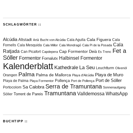
SCHLAGWÖRTER ::
Alcúdia
Cala Figuera
Altstadt
Cala Agulla
Cala
Artà
Bucht von Alcúdia
Cala
Fornells
Cala Mesquida
Cala Millor
Cala Mondragó
Cala Pi de la Posada
Fet a
Ratjada
Cap Formentor
Can Picafort
Deià
Capdepera
Es Trenc
Sóller
Formentor
Halbinsel Formentor
Fornalutx
Kalenderblatt
Kathedrale
La Seu
Leuchtturm
Olivenöl
Palma
Playa de Muro
Palma de Mallorca
Orangen
Playa d'Alcúdia
Port de Sóller
Playa de Palma
Pollença
Playa Formentor
Port de Pollença
Serra de Tramuntana
Sa Calobra
Portocolom
Sonnenaufgang
Tramuntana
Valldemossa
WhatsApp
Torrent de Pareis
Sòller
BUCHTIPP ::