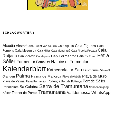
SCHLAGWÖRTER ::
Alcúdia
Cala Figuera
Altstadt
Cala Agulla
Cala
Artà
Bucht von Alcúdia
Cala
Fornells
Cala Mesquida
Cala Millor
Cala Mondragó
Cala Pi de la Posada
Fet a
Ratjada
Cap Formentor
Can Picafort
Deià
Capdepera
Es Trenc
Sóller
Formentor
Halbinsel Formentor
Fornalutx
Kalenderblatt
Kathedrale
La Seu
Leuchtturm
Olivenöl
Palma
Playa de Muro
Palma de Mallorca
Orangen
Playa d'Alcúdia
Port de Sóller
Playa de Palma
Pollença
Playa Formentor
Port de Pollença
Serra de Tramuntana
Sa Calobra
Portocolom
Sonnenaufgang
Tramuntana
Valldemossa
WhatsApp
Torrent de Pareis
Sòller