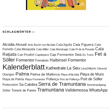
SCHLAGWÖRTER ::
Alcúdia
Cala Figuera
Altstadt
Cala Agulla
Cala
Artà
Bucht von Alcúdia
Cala
Fornells
Cala Mesquida
Cala Millor
Cala Mondragó
Cala Pi de la Posada
Fet a
Ratjada
Cap Formentor
Can Picafort
Deià
Capdepera
Es Trenc
Sóller
Formentor
Halbinsel Formentor
Fornalutx
Kalenderblatt
Kathedrale
La Seu
Leuchtturm
Olivenöl
Palma
Playa de Muro
Palma de Mallorca
Orangen
Playa d'Alcúdia
Port de Sóller
Playa de Palma
Pollença
Playa Formentor
Port de Pollença
Serra de Tramuntana
Sa Calobra
Portocolom
Sonnenaufgang
Tramuntana
Valldemossa
WhatsApp
Torrent de Pareis
Sòller