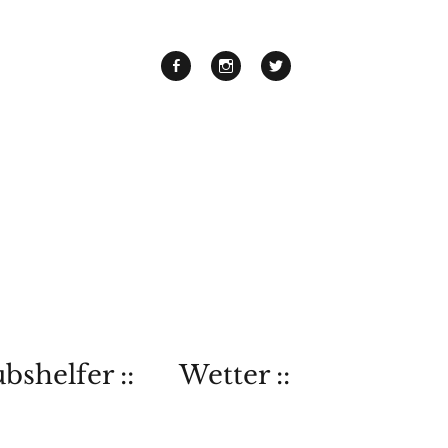
bshelfer ::
Wetter ::