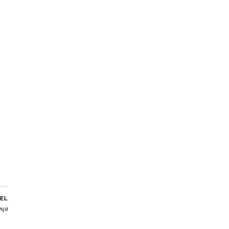
EL
ença