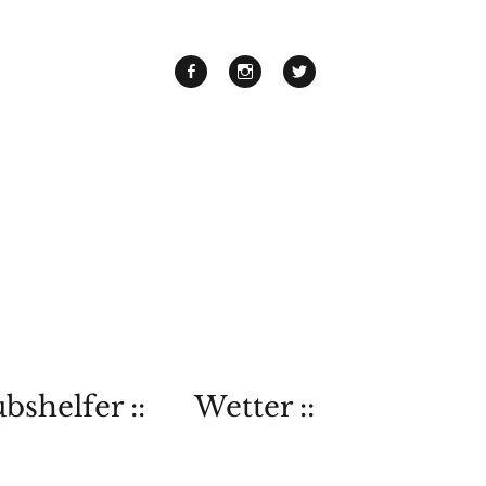
bshelfer ::
Wetter ::