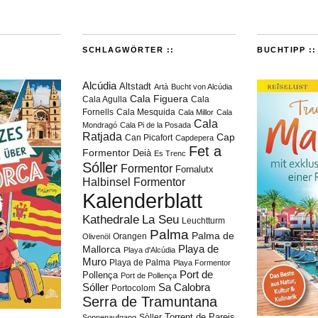
SCHLAGWÖRTER ::
BUCHTIPP ::
Alcúdia
Altstadt
Artà
Bucht von Alcúdia
Cala Figuera
Cala Agulla
Cala
Fornells
Cala Mesquida
Cala Millor
Cala
Cala
Mondragó
Cala Pi de la Posada
Ratjada
Cap
Can Picafort
Capdepera
Fet a
Formentor
Deià
Es Trenc
Sóller
Formentor
Fornalutx
Halbinsel Formentor
Kalenderblatt
Kathedrale
La Seu
Leuchtturm
Palma
Palma de
Orangen
Olivenöl
Playa de
Mallorca
Playa d'Alcúdia
Muro
Playa de Palma
Playa Formentor
Port de
Pollença
Port de Pollença
Sóller
Sa Calobra
Portocolom
Serra de Tramuntana
Torrent de Pareis
Sòller
Sonnenaufgang