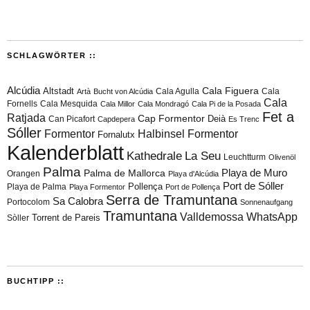
SCHLAGWÖRTER ::
Alcúdia
Cala Figuera
Altstadt
Cala Agulla
Cala
Artà
Bucht von Alcúdia
Cala
Fornells
Cala Mesquida
Cala Millor
Cala Mondragó
Cala Pi de la Posada
Fet a
Ratjada
Cap Formentor
Can Picafort
Deià
Capdepera
Es Trenc
Sóller
Formentor
Halbinsel Formentor
Fornalutx
Kalenderblatt
Kathedrale
La Seu
Leuchtturm
Olivenöl
Palma
Playa de Muro
Palma de Mallorca
Orangen
Playa d'Alcúdia
Port de Sóller
Playa de Palma
Pollença
Playa Formentor
Port de Pollença
Serra de Tramuntana
Sa Calobra
Portocolom
Sonnenaufgang
Tramuntana
Valldemossa
WhatsApp
Torrent de Pareis
Sòller
BUCHTIPP ::