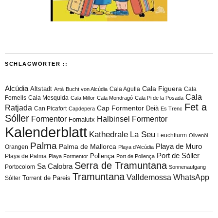
SCHLAGWÖRTER ::
Alcúdia
Cala Figuera
Altstadt
Cala Agulla
Cala
Artà
Bucht von Alcúdia
Cala
Fornells
Cala Mesquida
Cala Millor
Cala Mondragó
Cala Pi de la Posada
Fet a
Ratjada
Cap Formentor
Can Picafort
Deià
Capdepera
Es Trenc
Sóller
Formentor
Halbinsel Formentor
Fornalutx
Kalenderblatt
Kathedrale
La Seu
Leuchtturm
Olivenöl
Palma
Playa de Muro
Palma de Mallorca
Orangen
Playa d'Alcúdia
Port de Sóller
Playa de Palma
Pollença
Playa Formentor
Port de Pollença
Serra de Tramuntana
Sa Calobra
Portocolom
Sonnenaufgang
Tramuntana
Valldemossa
WhatsApp
Torrent de Pareis
Sòller