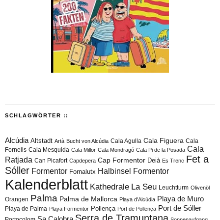
SCHLAGWÖRTER ::
Alcúdia
Cala Figuera
Altstadt
Cala Agulla
Cala
Artà
Bucht von Alcúdia
Cala
Fornells
Cala Mesquida
Cala Millor
Cala Mondragó
Cala Pi de la Posada
Fet a
Ratjada
Cap Formentor
Can Picafort
Deià
Capdepera
Es Trenc
Sóller
Formentor
Halbinsel Formentor
Fornalutx
Kalenderblatt
Kathedrale
La Seu
Leuchtturm
Olivenöl
Palma
Playa de Muro
Palma de Mallorca
Orangen
Playa d'Alcúdia
Port de Sóller
Playa de Palma
Pollença
Playa Formentor
Port de Pollença
Serra de Tramuntana
Sa Calobra
Portocolom
Sonnenaufgang