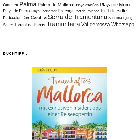
Palma
Playa de Muro
Palma de Mallorca
Orangen
Playa d'Alcúdia
Port de Sóller
Playa de Palma
Pollença
Playa Formentor
Port de Pollença
Serra de Tramuntana
Sa Calobra
Portocolom
Sonnenaufgang
Tramuntana
Valldemossa
WhatsApp
Torrent de Pareis
Sòller
BUCHTIPP ::