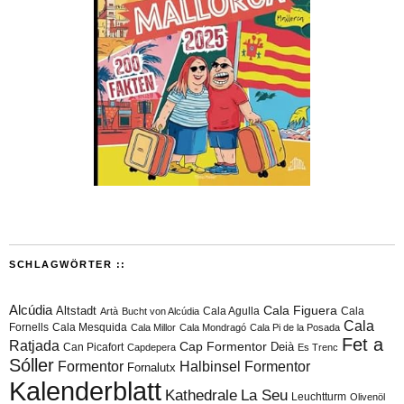
SCHLAGWÖRTER ::
Alcúdia
Cala Figuera
Altstadt
Cala Agulla
Cala
Artà
Bucht von Alcúdia
Cala
Fornells
Cala Mesquida
Cala Millor
Cala Mondragó
Cala Pi de la Posada
Fet a
Ratjada
Cap Formentor
Can Picafort
Deià
Capdepera
Es Trenc
Sóller
Formentor
Halbinsel Formentor
Fornalutx
Kalenderblatt
Kathedrale
La Seu
Leuchtturm
Olivenöl