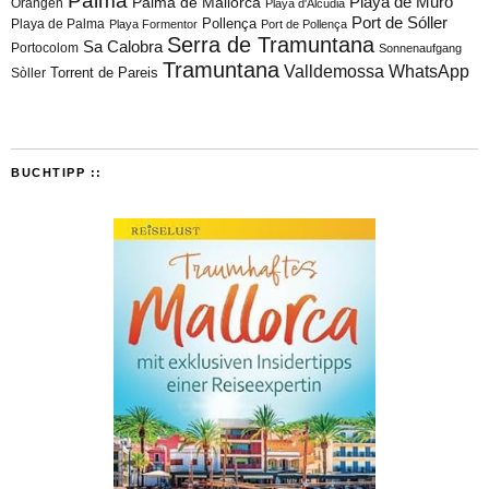
Palma
Playa de Muro
Palma de Mallorca
Orangen
Playa d'Alcúdia
Port de Sóller
Playa de Palma
Pollença
Playa Formentor
Port de Pollença
Serra de Tramuntana
Sa Calobra
Portocolom
Sonnenaufgang
Tramuntana
Valldemossa
WhatsApp
Torrent de Pareis
Sòller
BUCHTIPP ::