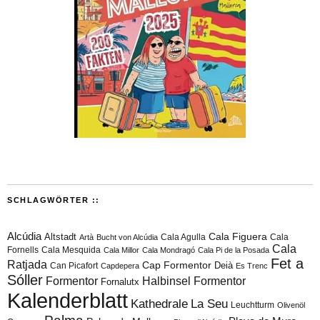
SCHLAGWÖRTER ::
Alcúdia
Cala Figuera
Altstadt
Cala Agulla
Cala
Artà
Bucht von Alcúdia
Cala
Fornells
Cala Mesquida
Cala Millor
Cala Mondragó
Cala Pi de la Posada
Fet a
Ratjada
Cap Formentor
Can Picafort
Deià
Capdepera
Es Trenc
Sóller
Formentor
Halbinsel Formentor
Fornalutx
Kalenderblatt
Kathedrale
La Seu
Leuchtturm
Olivenöl