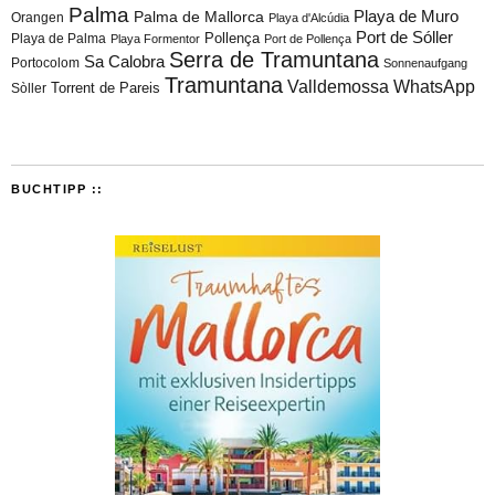
Palma
Playa de Muro
Palma de Mallorca
Orangen
Playa d'Alcúdia
Port de Sóller
Playa de Palma
Pollença
Playa Formentor
Port de Pollença
Serra de Tramuntana
Sa Calobra
Portocolom
Sonnenaufgang
Tramuntana
Valldemossa
WhatsApp
Torrent de Pareis
Sòller
BUCHTIPP ::