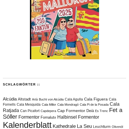
SCHLAGWÖRTER ::
Alcúdia
Cala Figuera
Altstadt
Cala Agulla
Cala
Artà
Bucht von Alcúdia
Cala
Fornells
Cala Mesquida
Cala Millor
Cala Mondragó
Cala Pi de la Posada
Fet a
Ratjada
Cap Formentor
Can Picafort
Deià
Capdepera
Es Trenc
Sóller
Formentor
Halbinsel Formentor
Fornalutx
Kalenderblatt
Kathedrale
La Seu
Leuchtturm
Olivenöl