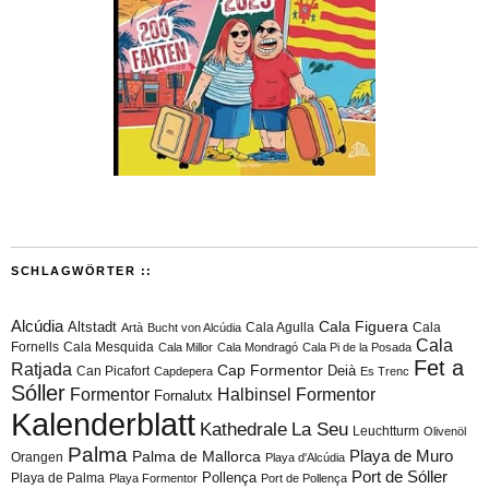
SCHLAGWÖRTER ::
Alcúdia
Cala Figuera
Altstadt
Cala Agulla
Cala
Artà
Bucht von Alcúdia
Cala
Fornells
Cala Mesquida
Cala Millor
Cala Mondragó
Cala Pi de la Posada
Fet a
Ratjada
Cap Formentor
Can Picafort
Deià
Capdepera
Es Trenc
Sóller
Formentor
Halbinsel Formentor
Fornalutx
Kalenderblatt
Kathedrale
La Seu
Leuchtturm
Olivenöl
Palma
Playa de Muro
Palma de Mallorca
Orangen
Playa d'Alcúdia
Port de Sóller
Playa de Palma
Pollença
Playa Formentor
Port de Pollença