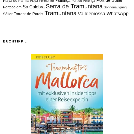
Port de Sóller
Playa de Palma
Pollença
Playa Formentor
Port de Pollença
Serra de Tramuntana
Sa Calobra
Portocolom
Sonnenaufgang
Tramuntana
Valldemossa
WhatsApp
Torrent de Pareis
Sòller
BUCHTIPP ::