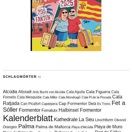
SCHLAGWÖRTER ::
Alcúdia
Cala Figuera
Altstadt
Cala Agulla
Cala
Artà
Bucht von Alcúdia
Cala
Fornells
Cala Mesquida
Cala Millor
Cala Mondragó
Cala Pi de la Posada
Fet a
Ratjada
Cap Formentor
Can Picafort
Deià
Capdepera
Es Trenc
Sóller
Formentor
Halbinsel Formentor
Fornalutx
Kalenderblatt
Kathedrale
La Seu
Leuchtturm
Olivenöl
Palma
Playa de Muro
Palma de Mallorca
Orangen
Playa d'Alcúdia