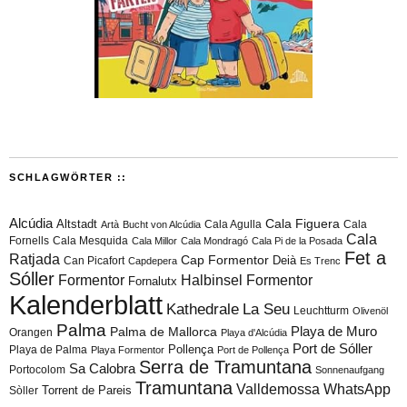
SCHLAGWÖRTER ::
Alcúdia
Cala Figuera
Altstadt
Cala Agulla
Cala
Artà
Bucht von Alcúdia
Cala
Fornells
Cala Mesquida
Cala Millor
Cala Mondragó
Cala Pi de la Posada
Fet a
Ratjada
Cap Formentor
Can Picafort
Deià
Capdepera
Es Trenc
Sóller
Formentor
Halbinsel Formentor
Fornalutx
Kalenderblatt
Kathedrale
La Seu
Leuchtturm
Olivenöl
Palma
Playa de Muro
Palma de Mallorca
Orangen
Playa d'Alcúdia
Port de Sóller
Playa de Palma
Pollença
Playa Formentor
Port de Pollença
Serra de Tramuntana
Sa Calobra
Portocolom
Sonnenaufgang
Tramuntana
Valldemossa
WhatsApp
Torrent de Pareis
Sòller