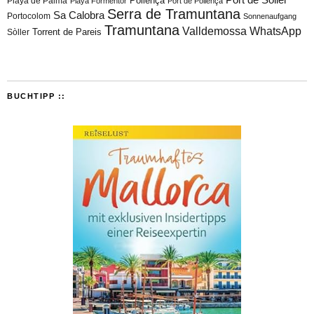
Playa de Palma
Pollença
Playa Formentor
Port de Pollença
Serra de Tramuntana
Sa Calobra
Portocolom
Sonnenaufgang
Tramuntana
Valldemossa
WhatsApp
Torrent de Pareis
Sòller
BUCHTIPP ::