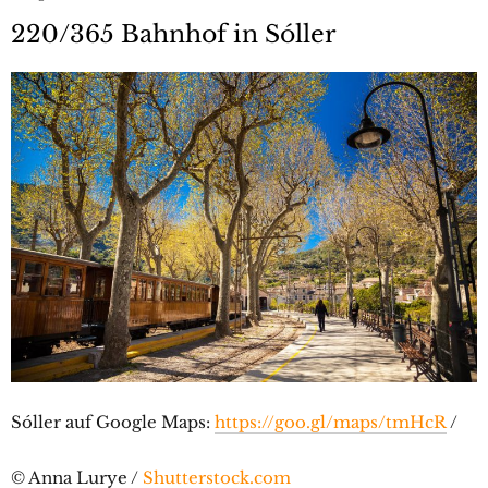
220/365 Bahnhof in Sóller
Sóller auf Google Maps:
https://goo.gl/maps/tmHcR
/
© Anna Lurye /
Shutterstock.com