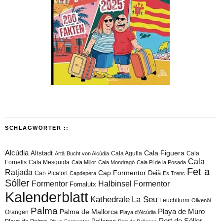
SCHLAGWÖRTER ::
Alcúdia
Cala Figuera
Altstadt
Cala Agulla
Cala
Artà
Bucht von Alcúdia
Cala
Fornells
Cala Mesquida
Cala Millor
Cala Mondragó
Cala Pi de la Posada
Fet a
Ratjada
Cap Formentor
Can Picafort
Deià
Capdepera
Es Trenc
Sóller
Formentor
Halbinsel Formentor
Fornalutx
Kalenderblatt
Kathedrale
La Seu
Leuchtturm
Olivenöl
Palma
Playa de Muro
Palma de Mallorca
Orangen
Playa d'Alcúdia
Port de Sóller