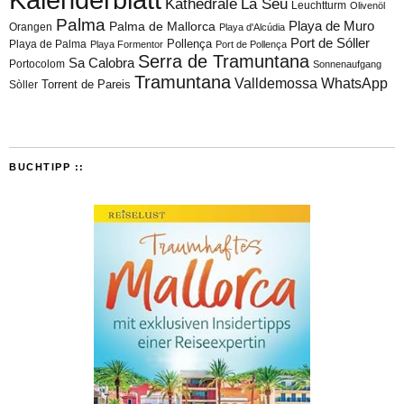
Kathedrale
La Seu
Leuchtturm
Olivenöl
Palma
Playa de Muro
Palma de Mallorca
Orangen
Playa d'Alcúdia
Port de Sóller
Playa de Palma
Pollença
Playa Formentor
Port de Pollença
Serra de Tramuntana
Sa Calobra
Portocolom
Sonnenaufgang
Tramuntana
Valldemossa
WhatsApp
Torrent de Pareis
Sòller
BUCHTIPP ::