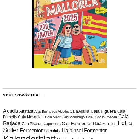
SCHLAGWÖRTER ::
Alcúdia
Cala Figuera
Altstadt
Cala Agulla
Cala
Artà
Bucht von Alcúdia
Cala
Fornells
Cala Mesquida
Cala Millor
Cala Mondragó
Cala Pi de la Posada
Fet a
Ratjada
Cap Formentor
Can Picafort
Deià
Capdepera
Es Trenc
Sóller
Formentor
Halbinsel Formentor
Fornalutx
Kalenderblatt