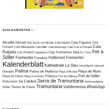
SCHLAGWÖRTER ::
Alcúdia
Cala Figuera
Altstadt
Cala Agulla
Cala
Artà
Bucht von Alcúdia
Cala
Fornells
Cala Mesquida
Cala Millor
Cala Mondragó
Cala Pi de la Posada
Fet a
Ratjada
Cap Formentor
Can Picafort
Deià
Capdepera
Es Trenc
Sóller
Formentor
Halbinsel Formentor
Fornalutx
Kalenderblatt
Kathedrale
La Seu
Leuchtturm
Olivenöl
Palma
Playa de Muro
Palma de Mallorca
Orangen
Playa d'Alcúdia
Port de Sóller
Playa de Palma
Pollença
Playa Formentor
Port de Pollença
Serra de Tramuntana
Sa Calobra
Portocolom
Sonnenaufgang
Tramuntana
Valldemossa
WhatsApp
Torrent de Pareis
Sòller