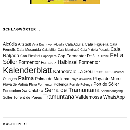
SCHLAGWÖRTER ::
Alcúdia
Cala Figuera
Altstadt
Cala Agulla
Cala
Artà
Bucht von Alcúdia
Cala
Fornells
Cala Mesquida
Cala Millor
Cala Mondragó
Cala Pi de la Posada
Fet a
Ratjada
Cap Formentor
Can Picafort
Deià
Capdepera
Es Trenc
Sóller
Formentor
Halbinsel Formentor
Fornalutx
Kalenderblatt
Kathedrale
La Seu
Leuchtturm
Olivenöl
Palma
Playa de Muro
Palma de Mallorca
Orangen
Playa d'Alcúdia
Port de Sóller
Playa de Palma
Pollença
Playa Formentor
Port de Pollença
Serra de Tramuntana
Sa Calobra
Portocolom
Sonnenaufgang
Tramuntana
Valldemossa
WhatsApp
Torrent de Pareis
Sòller
BUCHTIPP ::