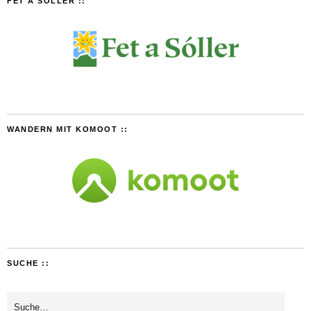
FET A SÓLLER ::
WANDERN MIT KOMOOT ::
SUCHE ::