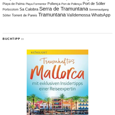
Port de Sóller
Playa de Palma
Pollença
Playa Formentor
Port de Pollença
Serra de Tramuntana
Sa Calobra
Portocolom
Sonnenaufgang
Tramuntana
Valldemossa
WhatsApp
Torrent de Pareis
Sòller
BUCHTIPP ::