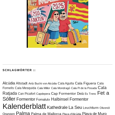
SCHLAGWÖRTER ::
Alcúdia
Cala Figuera
Altstadt
Cala Agulla
Cala
Artà
Bucht von Alcúdia
Cala
Fornells
Cala Mesquida
Cala Millor
Cala Mondragó
Cala Pi de la Posada
Fet a
Ratjada
Cap Formentor
Can Picafort
Deià
Capdepera
Es Trenc
Sóller
Formentor
Halbinsel Formentor
Fornalutx
Kalenderblatt
Kathedrale
La Seu
Leuchtturm
Olivenöl
Palma
Playa de Muro
Palma de Mallorca
Orangen
Playa d'Alcúdia