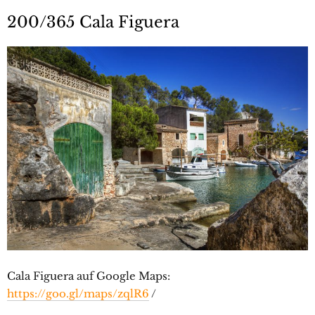
200/365 Cala Figuera
Cala Figuera auf Google Maps:
https://goo.gl/maps/zqlR6
/