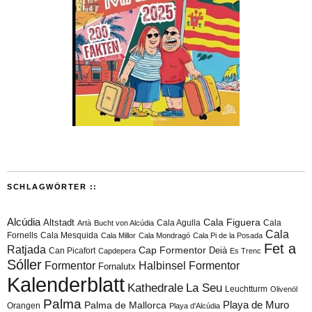
SCHLAGWÖRTER ::
Alcúdia
Cala Figuera
Altstadt
Cala Agulla
Cala
Artà
Bucht von Alcúdia
Cala
Fornells
Cala Mesquida
Cala Millor
Cala Mondragó
Cala Pi de la Posada
Fet a
Ratjada
Cap Formentor
Can Picafort
Deià
Capdepera
Es Trenc
Sóller
Formentor
Halbinsel Formentor
Fornalutx
Kalenderblatt
Kathedrale
La Seu
Leuchtturm
Olivenöl
Palma
Playa de Muro
Palma de Mallorca
Orangen
Playa d'Alcúdia