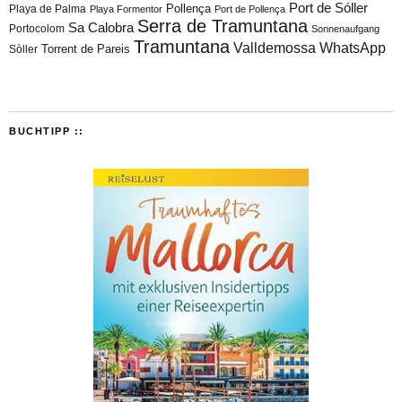
Port de Sóller
Playa de Palma
Pollença
Playa Formentor
Port de Pollença
Serra de Tramuntana
Sa Calobra
Portocolom
Sonnenaufgang
Tramuntana
Valldemossa
WhatsApp
Torrent de Pareis
Sòller
BUCHTIPP ::