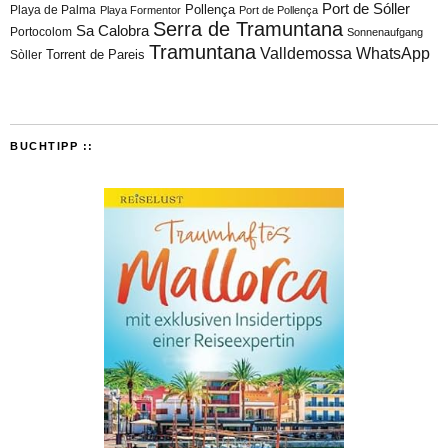
Port de Sóller
Playa de Palma
Pollença
Playa Formentor
Port de Pollença
Serra de Tramuntana
Sa Calobra
Portocolom
Sonnenaufgang
Tramuntana
Valldemossa
WhatsApp
Torrent de Pareis
Sòller
BUCHTIPP ::