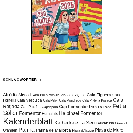
SCHLAGWÖRTER ::
Alcúdia
Cala Figuera
Altstadt
Cala Agulla
Cala
Artà
Bucht von Alcúdia
Cala
Fornells
Cala Mesquida
Cala Millor
Cala Mondragó
Cala Pi de la Posada
Fet a
Ratjada
Cap Formentor
Can Picafort
Deià
Capdepera
Es Trenc
Sóller
Formentor
Halbinsel Formentor
Fornalutx
Kalenderblatt
Kathedrale
La Seu
Leuchtturm
Olivenöl
Palma
Playa de Muro
Palma de Mallorca
Orangen
Playa d'Alcúdia