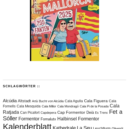
SCHLAGWÖRTER ::
Alcúdia
Cala Figuera
Altstadt
Cala Agulla
Cala
Artà
Bucht von Alcúdia
Cala
Fornells
Cala Mesquida
Cala Millor
Cala Mondragó
Cala Pi de la Posada
Fet a
Ratjada
Cap Formentor
Can Picafort
Deià
Capdepera
Es Trenc
Sóller
Formentor
Halbinsel Formentor
Fornalutx
Kalenderblatt
Kathedrale
La Seu
Leuchtturm
Olivenöl