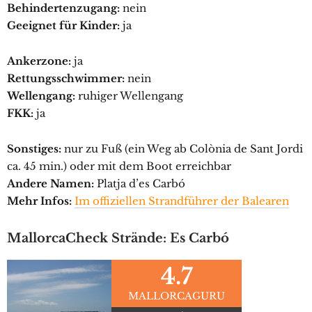
Behindertenzugang:
nein
Geeignet für Kinder:
ja
Ankerzone:
ja
Rettungsschwimmer:
nein
Wellengang:
ruhiger Wellengang
FKK:
ja
Sonstiges:
nur zu Fuß (ein Weg ab Colònia de Sant Jordi
ca. 45 min.) oder mit dem Boot erreichbar
Andere Namen:
Platja d’es Carbó
Mehr Infos:
Im offiziellen Strandführer der Balearen
MallorcaCheck Strände: Es Carbó
4.7
MALLORCAGURU