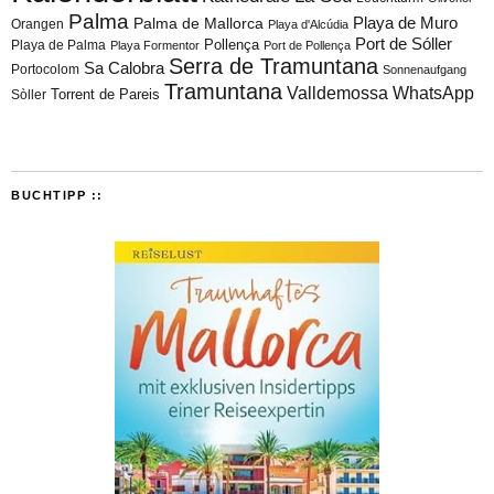
Palma
Playa de Muro
Palma de Mallorca
Orangen
Playa d'Alcúdia
Port de Sóller
Playa de Palma
Pollença
Playa Formentor
Port de Pollença
Serra de Tramuntana
Sa Calobra
Portocolom
Sonnenaufgang
Tramuntana
Valldemossa
WhatsApp
Torrent de Pareis
Sòller
BUCHTIPP ::