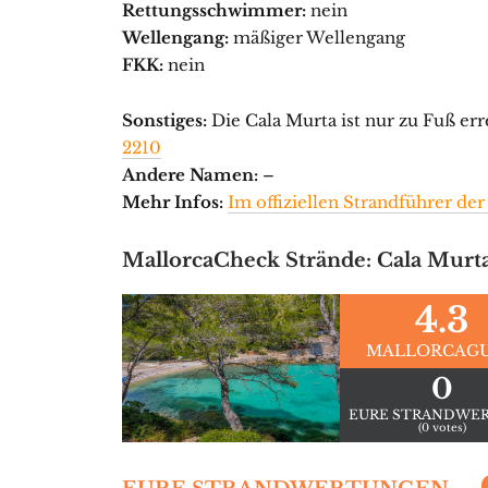
Rettungsschwimmer:
nein
Wellengang:
mäßiger Wellengang
FKK:
nein
Sonstiges:
Die Cala Murta ist nur zu Fuß err
2210
Andere Namen:
–
Mehr Infos:
Im offiziellen Strandführer der
MallorcaCheck Strände: Cala Murt
4.3
MALLORCAG
0
EURE STRANDWE
(0 votes)