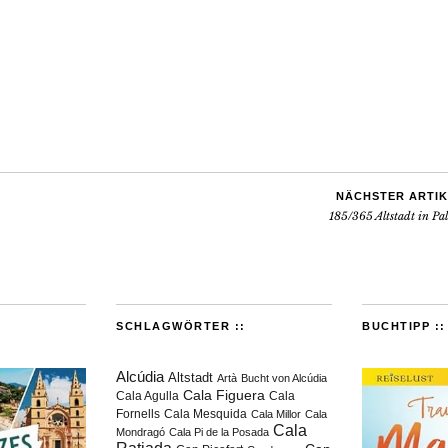
NÄCHSTER ARTIK
185/365 Altstadt in Pa
SCHLAGWÖRTER ::
BUCHTIPP ::
Alcúdia
Altstadt
Artà
Bucht von Alcúdia
Cala Figuera
Cala Agulla
Cala
Fornells
Cala Mesquida
Cala Millor
Cala
Cala
Mondragó
Cala Pi de la Posada