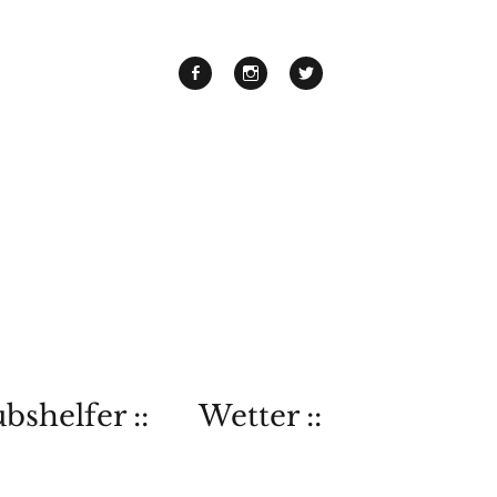
bshelfer ::
Wetter ::