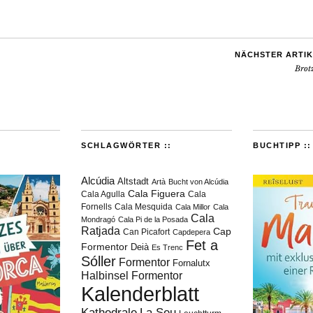
NÄCHSTER ARTIK
Brot
SCHLAGWÖRTER ::
BUCHTIPP ::
Alcúdia
Altstadt
Artà
Bucht von Alcúdia
Cala Figuera
Cala Agulla
Cala
Fornells
Cala Mesquida
Cala Millor
Cala
Cala
Mondragó
Cala Pi de la Posada
Ratjada
Cap
Can Picafort
Capdepera
Fet a
Formentor
Deià
Es Trenc
Sóller
Formentor
Fornalutx
Halbinsel Formentor
Kalenderblatt
Kathedrale
La Seu