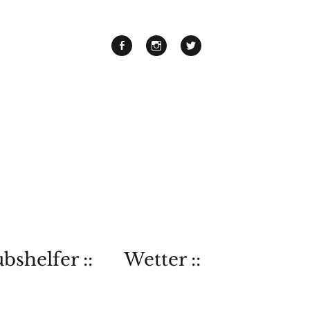
bshelfer ::
Wetter ::