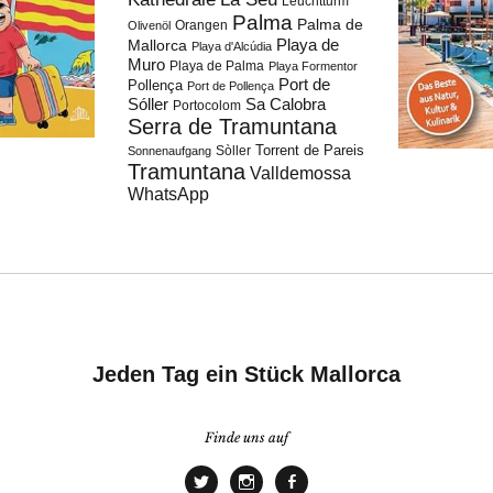
Leuchtturm
Palma
Palma de
Orangen
Olivenöl
Playa de
Mallorca
Playa d'Alcúdia
Muro
Playa de Palma
Playa Formentor
Port de
Pollença
Port de Pollença
Sóller
Sa Calobra
Portocolom
Serra de Tramuntana
Torrent de Pareis
Sòller
Sonnenaufgang
Tramuntana
Valldemossa
WhatsApp
Jeden Tag ein Stück Mallorca
Finde uns auf