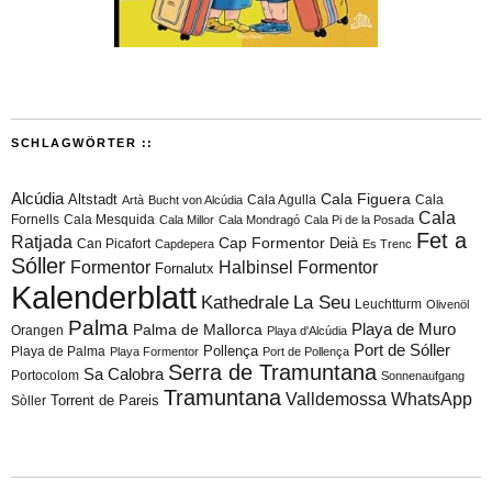
SCHLAGWÖRTER ::
Alcúdia
Cala Figuera
Altstadt
Cala Agulla
Cala
Artà
Bucht von Alcúdia
Cala
Fornells
Cala Mesquida
Cala Millor
Cala Mondragó
Cala Pi de la Posada
Fet a
Ratjada
Cap Formentor
Can Picafort
Deià
Capdepera
Es Trenc
Sóller
Formentor
Halbinsel Formentor
Fornalutx
Kalenderblatt
Kathedrale
La Seu
Leuchtturm
Olivenöl
Palma
Playa de Muro
Palma de Mallorca
Orangen
Playa d'Alcúdia
Port de Sóller
Playa de Palma
Pollença
Playa Formentor
Port de Pollença
Serra de Tramuntana
Sa Calobra
Portocolom
Sonnenaufgang
Tramuntana
Valldemossa
WhatsApp
Torrent de Pareis
Sòller