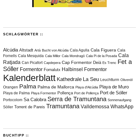
SCHLAGWÖRTER ::
Alcúdia
Cala Figuera
Altstadt
Cala Agulla
Cala
Artà
Bucht von Alcúdia
Cala
Fornells
Cala Mesquida
Cala Millor
Cala Mondragó
Cala Pi de la Posada
Fet a
Ratjada
Cap Formentor
Can Picafort
Deià
Capdepera
Es Trenc
Sóller
Formentor
Halbinsel Formentor
Fornalutx
Kalenderblatt
Kathedrale
La Seu
Leuchtturm
Olivenöl
Palma
Playa de Muro
Palma de Mallorca
Orangen
Playa d'Alcúdia
Port de Sóller
Playa de Palma
Pollença
Playa Formentor
Port de Pollença
Serra de Tramuntana
Sa Calobra
Portocolom
Sonnenaufgang
Tramuntana
Valldemossa
WhatsApp
Torrent de Pareis
Sòller
BUCHTIPP ::