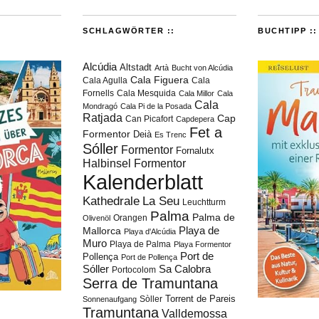
SCHLAGWÖRTER ::
BUCHTIPP ::
Alcúdia
Altstadt
Artà
Bucht von Alcúdia
Cala Figuera
Cala Agulla
Cala
Fornells
Cala Mesquida
Cala Millor
Cala
Cala
Mondragó
Cala Pi de la Posada
Ratjada
Cap
Can Picafort
Capdepera
Fet a
Formentor
Deià
Es Trenc
Sóller
Formentor
Fornalutx
Halbinsel Formentor
Kalenderblatt
Kathedrale
La Seu
Leuchtturm
Palma
Palma de
Orangen
Olivenöl
Playa de
Mallorca
Playa d'Alcúdia
Muro
Playa de Palma
Playa Formentor
Port de
Pollença
Port de Pollença
Sóller
Sa Calobra
Portocolom
Serra de Tramuntana
Torrent de Pareis
Sòller
Sonnenaufgang
Tramuntana
Valldemossa