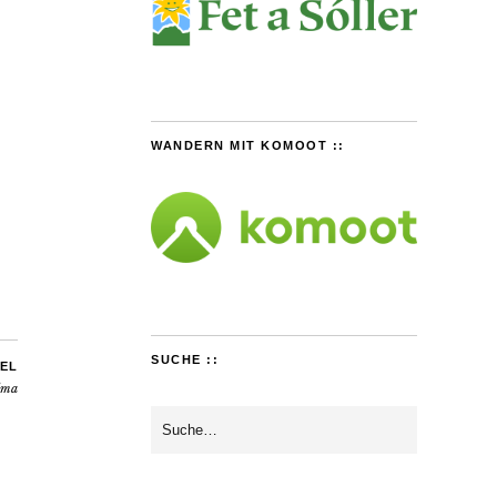
WANDERN MIT KOMOOT ::
SUCHE ::
EL
lma