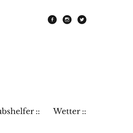
bshelfer ::
Wetter ::