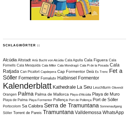
SCHLAGWÖRTER ::
Alcúdia
Cala Figuera
Altstadt
Cala Agulla
Cala
Artà
Bucht von Alcúdia
Cala
Fornells
Cala Mesquida
Cala Millor
Cala Mondragó
Cala Pi de la Posada
Fet a
Ratjada
Cap Formentor
Can Picafort
Deià
Capdepera
Es Trenc
Sóller
Formentor
Halbinsel Formentor
Fornalutx
Kalenderblatt
Kathedrale
La Seu
Leuchtturm
Olivenöl
Palma
Playa de Muro
Palma de Mallorca
Orangen
Playa d'Alcúdia
Port de Sóller
Playa de Palma
Pollença
Playa Formentor
Port de Pollença
Serra de Tramuntana
Sa Calobra
Portocolom
Sonnenaufgang
Tramuntana
Valldemossa
WhatsApp
Torrent de Pareis
Sòller