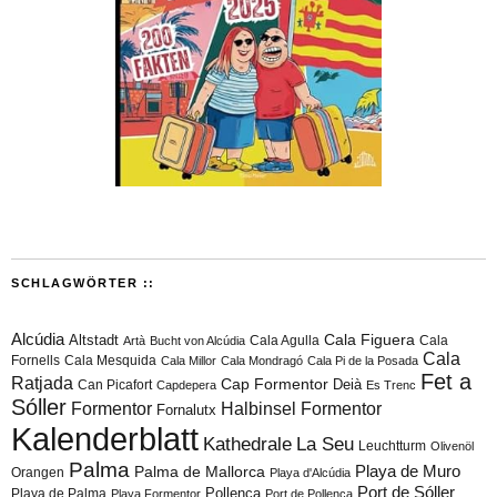
SCHLAGWÖRTER ::
Alcúdia
Cala Figuera
Altstadt
Cala Agulla
Cala
Artà
Bucht von Alcúdia
Cala
Fornells
Cala Mesquida
Cala Millor
Cala Mondragó
Cala Pi de la Posada
Fet a
Ratjada
Cap Formentor
Can Picafort
Deià
Capdepera
Es Trenc
Sóller
Formentor
Halbinsel Formentor
Fornalutx
Kalenderblatt
Kathedrale
La Seu
Leuchtturm
Olivenöl
Palma
Playa de Muro
Palma de Mallorca
Orangen
Playa d'Alcúdia
Port de Sóller
Playa de Palma
Pollença
Playa Formentor
Port de Pollença