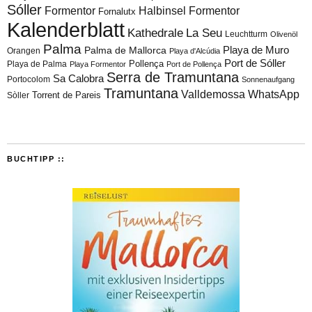
Sóller
Formentor
Halbinsel Formentor
Fornalutx
Kalenderblatt
Kathedrale
La Seu
Leuchtturm
Olivenöl
Palma
Playa de Muro
Palma de Mallorca
Orangen
Playa d'Alcúdia
Port de Sóller
Playa de Palma
Pollença
Playa Formentor
Port de Pollença
Serra de Tramuntana
Sa Calobra
Portocolom
Sonnenaufgang
Tramuntana
Valldemossa
WhatsApp
Torrent de Pareis
Sòller
BUCHTIPP ::