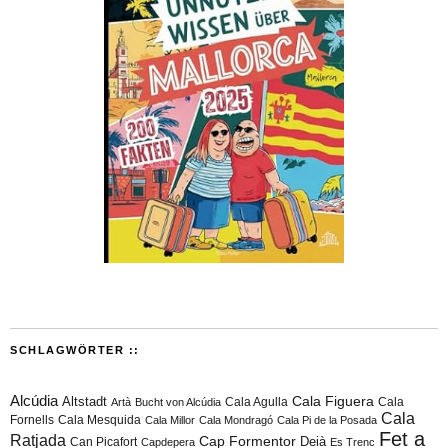
SCHLAGWÖRTER ::
Alcúdia
Cala Figuera
Altstadt
Cala Agulla
Cala
Artà
Bucht von Alcúdia
Cala
Fornells
Cala Mesquida
Cala Millor
Cala Mondragó
Cala Pi de la Posada
Fet a
Ratjada
Cap Formentor
Can Picafort
Deià
Capdepera
Es Trenc