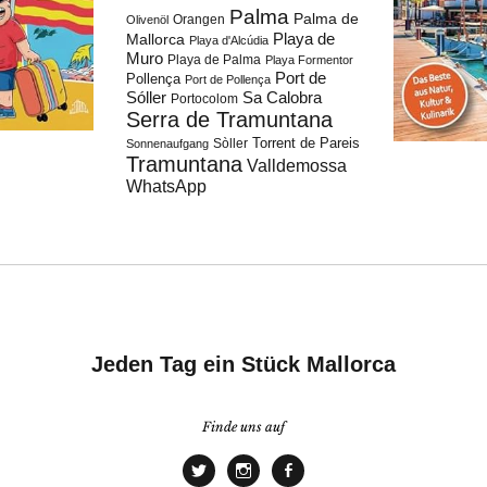
Palma
Palma de
Orangen
Olivenöl
Playa de
Mallorca
Playa d'Alcúdia
Muro
Playa de Palma
Playa Formentor
Port de
Pollença
Port de Pollença
Sóller
Sa Calobra
Portocolom
Serra de Tramuntana
Torrent de Pareis
Sòller
Sonnenaufgang
Tramuntana
Valldemossa
WhatsApp
Jeden Tag ein Stück Mallorca
Finde uns auf