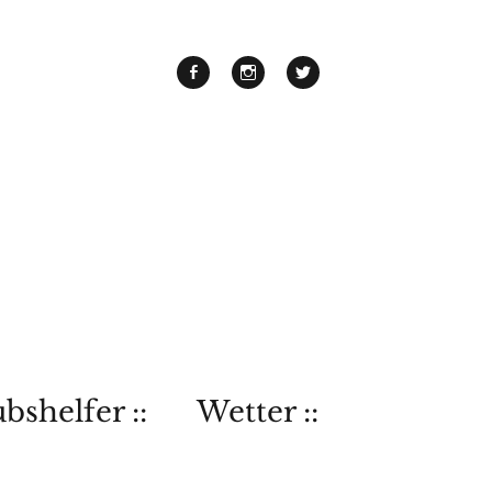
bshelfer ::
Wetter ::