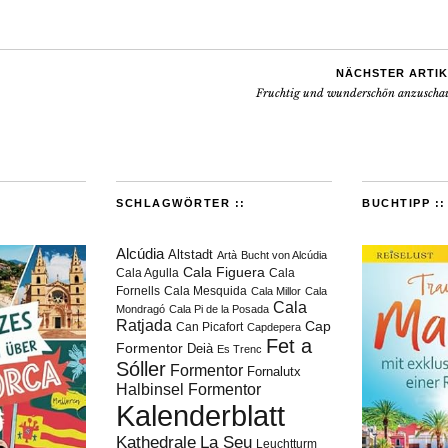
NÄCHSTER ARTIK
Fruchtig und wunderschön anzuscha
SCHLAGWÖRTER ::
BUCHTIPP ::
Alcúdia
Altstadt
Artà
Bucht von Alcúdia
Cala Figuera
Cala Agulla
Cala
Fornells
Cala Mesquida
Cala Millor
Cala
Cala
Mondragó
Cala Pi de la Posada
Ratjada
Cap
Can Picafort
Capdepera
Fet a
Formentor
Deià
Es Trenc
Sóller
Formentor
Fornalutx
Halbinsel Formentor
Kalenderblatt
Kathedrale
La Seu
Leuchtturm