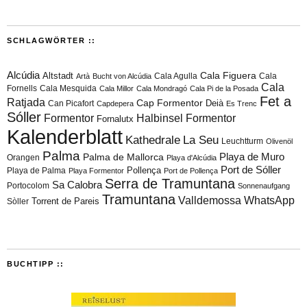
SCHLAGWÖRTER ::
Alcúdia
Cala Figuera
Altstadt
Cala Agulla
Cala
Artà
Bucht von Alcúdia
Cala
Fornells
Cala Mesquida
Cala Millor
Cala Mondragó
Cala Pi de la Posada
Fet a
Ratjada
Cap Formentor
Can Picafort
Deià
Capdepera
Es Trenc
Sóller
Formentor
Halbinsel Formentor
Fornalutx
Kalenderblatt
Kathedrale
La Seu
Leuchtturm
Olivenöl
Palma
Playa de Muro
Palma de Mallorca
Orangen
Playa d'Alcúdia
Port de Sóller
Playa de Palma
Pollença
Playa Formentor
Port de Pollença
Serra de Tramuntana
Sa Calobra
Portocolom
Sonnenaufgang
Tramuntana
Valldemossa
WhatsApp
Torrent de Pareis
Sòller
BUCHTIPP ::