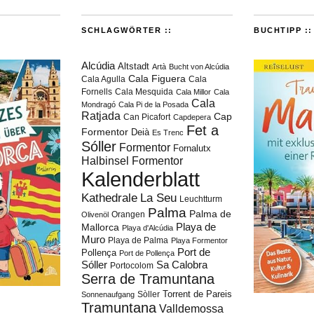
SCHLAGWÖRTER ::
BUCHTIPP ::
Alcúdia
Altstadt
Artà
Bucht von Alcúdia
Cala Figuera
Cala Agulla
Cala
Fornells
Cala Mesquida
Cala Millor
Cala
Cala
Mondragó
Cala Pi de la Posada
Ratjada
Cap
Can Picafort
Capdepera
Fet a
Formentor
Deià
Es Trenc
Sóller
Formentor
Fornalutx
Halbinsel Formentor
Kalenderblatt
Kathedrale
La Seu
Leuchtturm
Palma
Palma de
Orangen
Olivenöl
Playa de
Mallorca
Playa d'Alcúdia
Muro
Playa de Palma
Playa Formentor
Port de
Pollença
Port de Pollença
Sóller
Sa Calobra
Portocolom
Serra de Tramuntana
Torrent de Pareis
Sòller
Sonnenaufgang
Tramuntana
Valldemossa