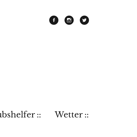
bshelfer ::
Wetter ::