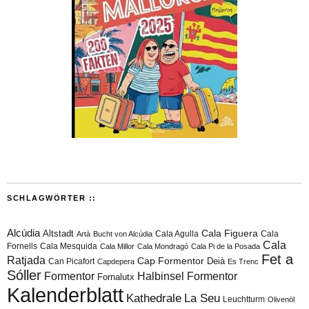
SCHLAGWÖRTER ::
Alcúdia
Cala Figuera
Altstadt
Cala Agulla
Cala
Artà
Bucht von Alcúdia
Cala
Fornells
Cala Mesquida
Cala Millor
Cala Mondragó
Cala Pi de la Posada
Fet a
Ratjada
Cap Formentor
Can Picafort
Deià
Capdepera
Es Trenc
Sóller
Formentor
Halbinsel Formentor
Fornalutx
Kalenderblatt
Kathedrale
La Seu
Leuchtturm
Olivenöl