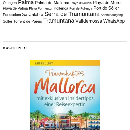
Palma
Playa de Muro
Palma de Mallorca
Orangen
Playa d'Alcúdia
Port de Sóller
Playa de Palma
Pollença
Playa Formentor
Port de Pollença
Serra de Tramuntana
Sa Calobra
Portocolom
Sonnenaufgang
Tramuntana
Valldemossa
WhatsApp
Torrent de Pareis
Sòller
BUCHTIPP ::