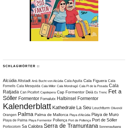
SCHLAGWÖRTER ::
Alcúdia
Cala Figuera
Altstadt
Cala Agulla
Cala
Artà
Bucht von Alcúdia
Cala
Fornells
Cala Mesquida
Cala Millor
Cala Mondragó
Cala Pi de la Posada
Fet a
Ratjada
Cap Formentor
Can Picafort
Deià
Capdepera
Es Trenc
Sóller
Formentor
Halbinsel Formentor
Fornalutx
Kalenderblatt
Kathedrale
La Seu
Leuchtturm
Olivenöl
Palma
Playa de Muro
Palma de Mallorca
Orangen
Playa d'Alcúdia
Port de Sóller
Playa de Palma
Pollença
Playa Formentor
Port de Pollença
Serra de Tramuntana
Sa Calobra
Portocolom
Sonnenaufgang