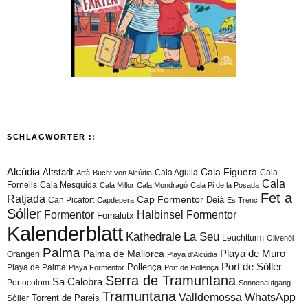
SCHLAGWÖRTER ::
Alcúdia
Cala Figuera
Altstadt
Cala Agulla
Cala
Artà
Bucht von Alcúdia
Cala
Fornells
Cala Mesquida
Cala Millor
Cala Mondragó
Cala Pi de la Posada
Fet a
Ratjada
Cap Formentor
Can Picafort
Deià
Capdepera
Es Trenc
Sóller
Formentor
Halbinsel Formentor
Fornalutx
Kalenderblatt
Kathedrale
La Seu
Leuchtturm
Olivenöl
Palma
Playa de Muro
Palma de Mallorca
Orangen
Playa d'Alcúdia
Port de Sóller
Playa de Palma
Pollença
Playa Formentor
Port de Pollença
Serra de Tramuntana
Sa Calobra
Portocolom
Sonnenaufgang
Tramuntana
Valldemossa
WhatsApp
Torrent de Pareis
Sòller