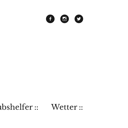
bshelfer ::
Wetter ::