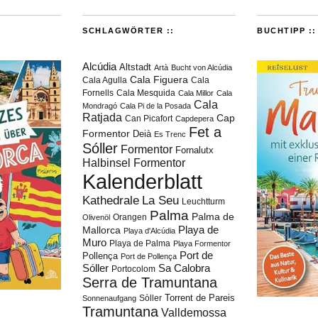
SCHLAGWÖRTER ::
BUCHTIPP ::
Alcúdia
Altstadt
Artà
Bucht von Alcúdia
Cala Figuera
Cala Agulla
Cala
Fornells
Cala Mesquida
Cala Millor
Cala
Cala
Mondragó
Cala Pi de la Posada
Ratjada
Cap
Can Picafort
Capdepera
Fet a
Formentor
Deià
Es Trenc
Sóller
Formentor
Fornalutx
Halbinsel Formentor
Kalenderblatt
Kathedrale
La Seu
Leuchtturm
Palma
Palma de
Orangen
Olivenöl
Playa de
Mallorca
Playa d'Alcúdia
Muro
Playa de Palma
Playa Formentor
Port de
Pollença
Port de Pollença
Sóller
Sa Calobra
Portocolom
Serra de Tramuntana
Torrent de Pareis
Sòller
Sonnenaufgang
Tramuntana
Valldemossa