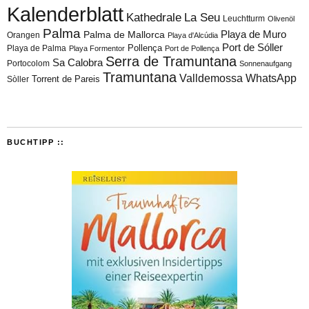
Kalenderblatt
Kathedrale
La Seu
Leuchtturm
Olivenöl
Palma
Playa de Muro
Palma de Mallorca
Orangen
Playa d'Alcúdia
Port de Sóller
Playa de Palma
Pollença
Playa Formentor
Port de Pollença
Serra de Tramuntana
Sa Calobra
Portocolom
Sonnenaufgang
Tramuntana
Valldemossa
WhatsApp
Torrent de Pareis
Sòller
BUCHTIPP ::