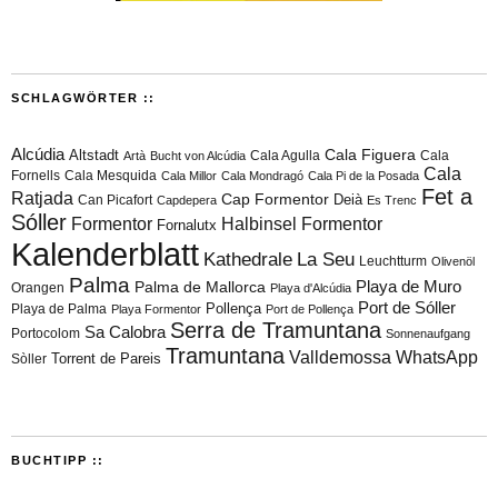
SCHLAGWÖRTER ::
Alcúdia
Cala Figuera
Altstadt
Cala Agulla
Cala
Artà
Bucht von Alcúdia
Cala
Fornells
Cala Mesquida
Cala Millor
Cala Mondragó
Cala Pi de la Posada
Fet a
Ratjada
Cap Formentor
Can Picafort
Deià
Capdepera
Es Trenc
Sóller
Formentor
Halbinsel Formentor
Fornalutx
Kalenderblatt
Kathedrale
La Seu
Leuchtturm
Olivenöl
Palma
Playa de Muro
Palma de Mallorca
Orangen
Playa d'Alcúdia
Port de Sóller
Playa de Palma
Pollença
Playa Formentor
Port de Pollença
Serra de Tramuntana
Sa Calobra
Portocolom
Sonnenaufgang
Tramuntana
Valldemossa
WhatsApp
Torrent de Pareis
Sòller
BUCHTIPP ::