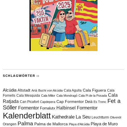
SCHLAGWÖRTER ::
Alcúdia
Cala Figuera
Altstadt
Cala Agulla
Cala
Artà
Bucht von Alcúdia
Cala
Fornells
Cala Mesquida
Cala Millor
Cala Mondragó
Cala Pi de la Posada
Fet a
Ratjada
Cap Formentor
Can Picafort
Deià
Capdepera
Es Trenc
Sóller
Formentor
Halbinsel Formentor
Fornalutx
Kalenderblatt
Kathedrale
La Seu
Leuchtturm
Olivenöl
Palma
Playa de Muro
Palma de Mallorca
Orangen
Playa d'Alcúdia