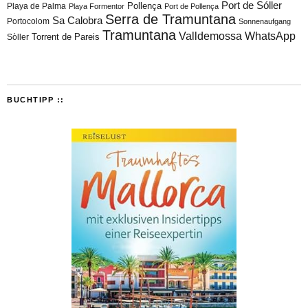
Port de Sóller
Playa de Palma
Pollença
Playa Formentor
Port de Pollença
Serra de Tramuntana
Sa Calobra
Portocolom
Sonnenaufgang
Tramuntana
Valldemossa
WhatsApp
Torrent de Pareis
Sòller
BUCHTIPP ::