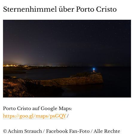
Sternenhimmel über Porto Cristo
Porto Cristo auf Google Maps:
https://goo.gl/maps/psGQY
/
© Achim Strauch / Facebook Fan-Foto / Alle Rechte