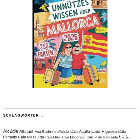
SCHLAGWÖRTER ::
Alcúdia
Cala Figuera
Altstadt
Cala Agulla
Cala
Artà
Bucht von Alcúdia
Cala
Fornells
Cala Mesquida
Cala Millor
Cala Mondragó
Cala Pi de la Posada