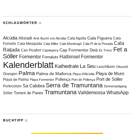
SCHLAGWÖRTER ::
Alcúdia
Cala Figuera
Altstadt
Cala Agulla
Cala
Artà
Bucht von Alcúdia
Cala
Fornells
Cala Mesquida
Cala Millor
Cala Mondragó
Cala Pi de la Posada
Fet a
Ratjada
Cap Formentor
Can Picafort
Deià
Capdepera
Es Trenc
Sóller
Formentor
Halbinsel Formentor
Fornalutx
Kalenderblatt
Kathedrale
La Seu
Leuchtturm
Olivenöl
Palma
Playa de Muro
Palma de Mallorca
Orangen
Playa d'Alcúdia
Port de Sóller
Playa de Palma
Pollença
Playa Formentor
Port de Pollença
Serra de Tramuntana
Sa Calobra
Portocolom
Sonnenaufgang
Tramuntana
Valldemossa
WhatsApp
Torrent de Pareis
Sòller
BUCHTIPP ::