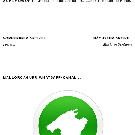
Drohne
,
Luftaufnahmen
,
Sa Calobra
,
Torrent de Pareis
SCHLAGWORT:
VORHERIGER ARTIKEL
NÄCHSTER ARTIKEL
Portixol
Markt in Santanyí
MALLORCAGURU WHATSAPP-KANAL ::