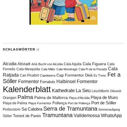
SCHLAGWÖRTER ::
Alcúdia
Cala Figuera
Altstadt
Cala Agulla
Cala
Artà
Bucht von Alcúdia
Cala
Fornells
Cala Mesquida
Cala Millor
Cala Mondragó
Cala Pi de la Posada
Fet a
Ratjada
Cap Formentor
Can Picafort
Deià
Capdepera
Es Trenc
Sóller
Formentor
Halbinsel Formentor
Fornalutx
Kalenderblatt
Kathedrale
La Seu
Leuchtturm
Olivenöl
Palma
Playa de Muro
Palma de Mallorca
Orangen
Playa d'Alcúdia
Port de Sóller
Playa de Palma
Pollença
Playa Formentor
Port de Pollença
Serra de Tramuntana
Sa Calobra
Portocolom
Sonnenaufgang
Tramuntana
Valldemossa
WhatsApp
Torrent de Pareis
Sòller