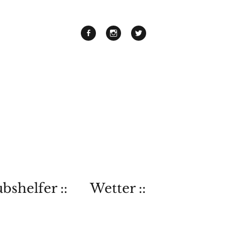
bshelfer ::
Wetter ::