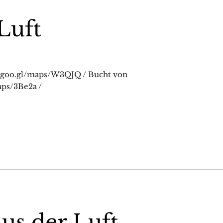
Luft
://goo.gl/maps/W3QJQ / Bucht von
aps/3Be2a /
us der Luft